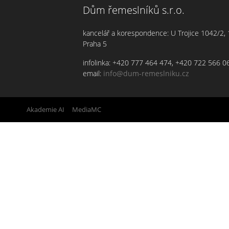
Dům řemeslníků s.r.o.
kancelář a korespondence: U Trojice 1042/2,
Praha 5
infolinka: +420 777 464 474, +420 722 566 0
email:
info@dum-remeslniku.cz
orted by
Akademie AI
&
MediaMC
| © 2005 - 2026