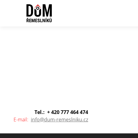
Tel.: + 420 777 464 474
E-mail:
info@dum-remeslniku.cz