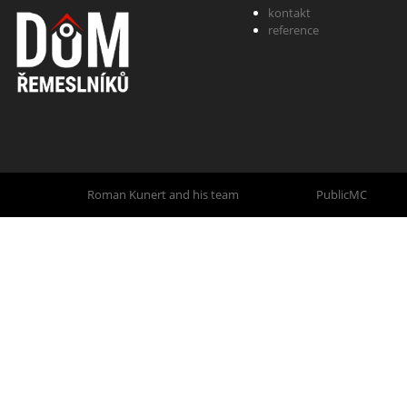
kontakt
reference
Created by
Roman Kunert and his team
| Powered by
PublicMC
| Supp