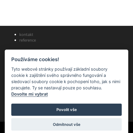
kontakt
reference
Dům řemeslníků s.r.o.
Používáme cookies!
Tyto webové stránky používají základní soubory
kancelář a korespondence: U Trojice 1042/2, 150 00 Praha 5
cookie k zajištění svého správného fungování a
sledovací soubory cookie k pochopení toho, jak s nimi
infolinka: +420 777 464 474, +420 722 566 069
pracujete. Ty se nastavují pouze po souhlasu.
email:
info@dum-remeslniku.cz
Dovolte mi vybrat
Povolit vše
Odmítnout vše
Created by
Roman Kunert and his team
| Powered by
PublicMC
|