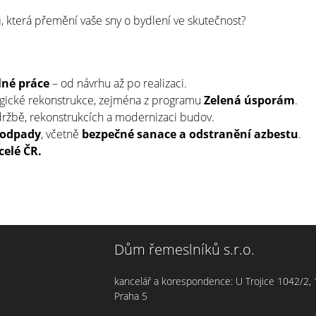
u
, která přemění vaše sny o bydlení ve skutečnost?
lné práce
– od návrhu až po realizaci.
gické rekonstrukce, zejména z programu
Zelená úsporám
.
ržbě, rekonstrukcích a modernizaci budov.
 odpady
, včetně
bezpečné sanace a odstranění azbestu
.
celé ČR.
Dům řemeslníků s.r.o.
kancelář a korespondence: U Trojice 1042/2,
Praha 5