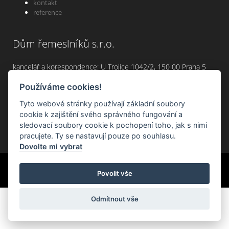
kontakt
reference
Dům řemeslníků s.r.o.
kancelář a korespondence: U Trojice 1042/2, 150 00 Praha 5
infolinka: +420 777 464 474, +420 722 566 069
Používáme cookies!
email:
info@dum-remeslniku.cz
Tyto webové stránky používají základní soubory
cookie k zajištění svého správného fungování a
sledovací soubory cookie k pochopení toho, jak s nimi
pracujete. Ty se nastavují pouze po souhlasu.
Dovolte mi vybrat
Created by
Roman Kunert and his team
| Powered by
PublicMC
|
Povolit vše
Supported by
Akademie AI
&
MediaMC
| © 2005 - 2026
Odmítnout vše