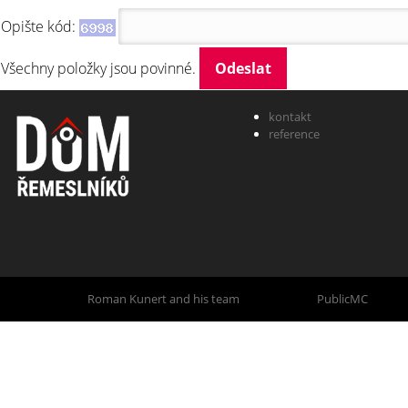
Opište kód:
Všechny položky jsou povinné.
kontakt
reference
Created by
Roman Kunert and his team
| Powered by
PublicMC
| Supp