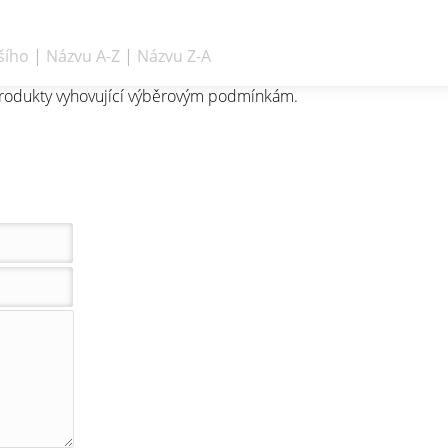
šího
|
Názvu A-Z
|
Názvu Z-A
rodukty vyhovující výběrovým podmínkám.