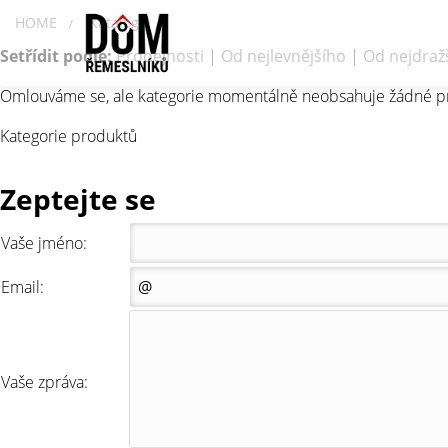
HOME
Katalog
/
Setřídit podle:
Prodejnosti
|
Od nejlevnějšího
|
Od nejdraž
Omlouváme se, ale kategorie momentálně neobsahuje žádné p
Kategorie produktů
Zeptejte se
Vaše jméno:
Email:
Vaše zpráva: