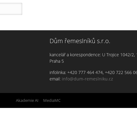
Dům řemeslníků s.r.o.
kancelář a korespondence: U Trojice 1042/2,
Praha 5
infolinka: +420 777 464 474, +420 722 566 0
email:
info@dum-remeslniku.cz
orted by
Akademie AI
&
MediaMC
| © 2005 - 2026