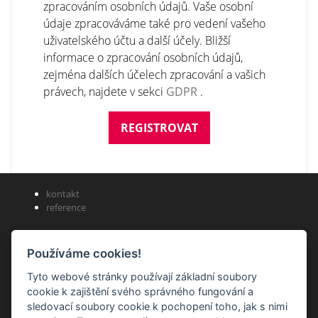
zpracováním osobních údajů. Vaše osobní
údaje zpracováváme také pro vedení vašeho
uživatelského účtu a další účely. Bližší
informace o zpracování osobních údajů,
zejména dalších účelech zpracování a vašich
právech, najdete v sekci
GDPR
.
kontakt
reference
Dům řemeslníků s.r.o.
Používáme cookies!
Tyto webové stránky používají základní soubory
kancelář a korespondence: U Trojice 1042/2, 150 00 Praha 5
cookie k zajištění svého správného fungování a
sledovací soubory cookie k pochopení toho, jak s nimi
infolinka: +420 777 464 474, +420 722 566 069